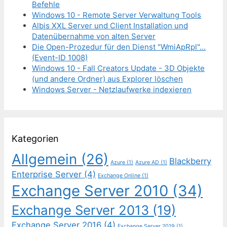
Befehle
Windows 10 - Remote Server Verwaltung Tools
Albis XXL Server und Client Installation und
Datenübernahme von alten Server
Die Open-Prozedur für den Dienst "WmiApRpl"...
(Event-ID 1008)
Windows 10 - Fall Creators Update - 3D Objekte
(und andere Ordner) aus Explorer löschen
Windows Server - Netzlaufwerke indexieren
Kategorien
Allgemein
(26)
Blackberry
Azure
(1)
Azure AD
(1)
Enterprise Server
(4)
Exchange Online
(1)
Exchange Server 2010
(34)
Exchange Server 2013
(19)
Exchange Server 2016
(4)
Exchange Server 2019
(1)