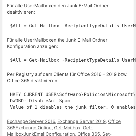
Für alle UserMailboxen den Junk E-Mail Ordner
deaktivieren:
Für alle UserMailboxen the Junk E-Mail Ordner
Konfiguration anzeigen:
$All = Get-Mailbox -RecipientTypeDetails UserM
Per Registry auf dem Clients für Office 2016 – 2019 bzw.
Office 365 deaktivieren:
HKEY_CURRENT_USER\Software\Policies\Microsoft\
DWORD: DisableAntiSpam

Kategorien
Exchange Server 2016
,
Exchange Server 2019
,
Office
Schlagwörter
365
Exchange Online
,
Get-Mailbox
,
Get-
MailboxJunkEmailConfiguration
,
Office 365
,
Set-