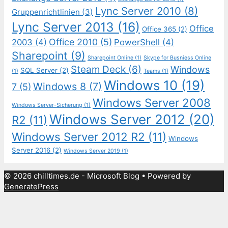
Lync Server 2010
(8)
Gruppenrichtlinien
(3)
Lync Server 2013
(16)
Office
Office 365
(2)
Office 2010
(5)
2003
(4)
PowerShell
(4)
Sharepoint
(9)
Sharepoint Online
(1)
Skype for Busniess Online
Steam Deck
(6)
Windows
SQL Server
(2)
(1)
Teams
(1)
Windows 10
(19)
Windows 8
(7)
7
(5)
Windows Server 2008
Windows Server-Sicherung
(1)
Windows Server 2012
(20)
R2
(11)
Windows Server 2012 R2
(11)
Windows
Server 2016
(2)
Windows Server 2019
(1)
© 2026 chilltimes.de - Microsoft Blog
• Powered by
GeneratePress