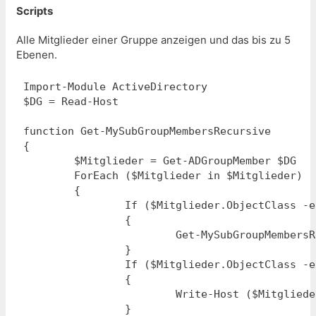
Scripts
Alle Mitglieder einer Gruppe anzeigen und das bis zu 5
Ebenen.
Import-Module ActiveDirectory

$DG = Read-Host

function Get-MySubGroupMembersRecursive

{

	$Mitglieder = Get-ADGroupMember $DG

	ForEach ($Mitglieder in $Mitglieder)

	{

		If ($Mitglieder.ObjectClass -eq "Group")

		{

			Get-MySubGroupMembersRecursive1

		}

		If ($Mitglieder.ObjectClass -eq "User")

		{

			Write-Host ($Mitglieder.Name)

		}
