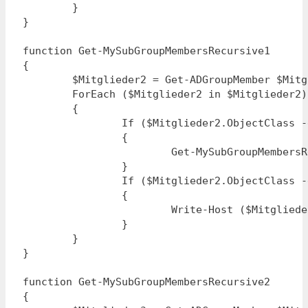
	}

}

function Get-MySubGroupMembersRecursive1

{

	$Mitglieder2 = Get-ADGroupMember $Mitglieder.Name

	ForEach ($Mitglieder2 in $Mitglieder2)

	{

		If ($Mitglieder2.ObjectClass -eq "Group")

		{

			Get-MySubGroupMembersRecursive2

		}

		If ($Mitglieder2.ObjectClass -eq "User")

		{

			Write-Host ($Mitglieder2.Name)

		}

	}

}

function Get-MySubGroupMembersRecursive2

{
