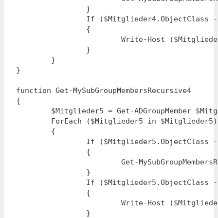
		}

		If ($Mitglieder4.ObjectClass -eq "User")

		{

			Write-Host ($Mitglieder4.Name)

		}

	}

}

function Get-MySubGroupMembersRecursive4

{

	$Mitglieder5 = Get-ADGroupMember $Mitglieder4.Name

	ForEach ($Mitglieder5 in $Mitglieder5)

	{

		If ($Mitglieder5.ObjectClass -eq "Group")

		{

			Get-MySubGroupMembersRecursive5

		}

		If ($Mitglieder5.ObjectClass -eq "User")

		{

			Write-Host ($Mitglieder5.Name)

		}
