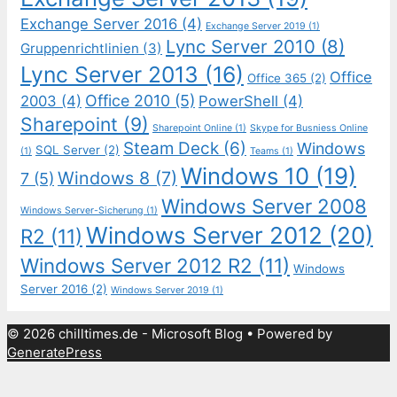
Exchange Server 2016
(4)
Exchange Server 2019
(1)
Lync Server 2010
(8)
Gruppenrichtlinien
(3)
Lync Server 2013
(16)
Office
Office 365
(2)
Office 2010
(5)
2003
(4)
PowerShell
(4)
Sharepoint
(9)
Sharepoint Online
(1)
Skype for Busniess Online
Steam Deck
(6)
Windows
SQL Server
(2)
(1)
Teams
(1)
Windows 10
(19)
Windows 8
(7)
7
(5)
Windows Server 2008
Windows Server-Sicherung
(1)
Windows Server 2012
(20)
R2
(11)
Windows Server 2012 R2
(11)
Windows
Server 2016
(2)
Windows Server 2019
(1)
© 2026 chilltimes.de - Microsoft Blog
• Powered by
GeneratePress