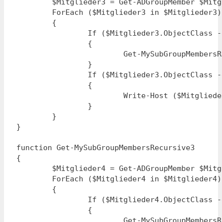
	$Mitglieder3 = Get-ADGroupMember $Mitglieder2.Name

	ForEach ($Mitglieder3 in $Mitglieder3)

	{

		If ($Mitglieder3.ObjectClass -eq "Group")

		{

			Get-MySubGroupMembersRecursive3

		}

		If ($Mitglieder3.ObjectClass -eq "User")

		{

			Write-Host ($Mitglieder3.Name)

		}

	}

}

function Get-MySubGroupMembersRecursive3

{

	$Mitglieder4 = Get-ADGroupMember $Mitglieder3.Name

	ForEach ($Mitglieder4 in $Mitglieder4)

	{

		If ($Mitglieder4.ObjectClass -eq "Group")

		{

			Get-MySubGroupMembersRecursive4
