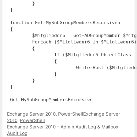
	}

}

function Get-MySubGroupMembersRecursive5

{

	$Mitglieder6 = Get-ADGroupMember $Mitglieder6.Name

	ForEach ($Mitglieder6 in $Mitglieder6)

	{

		If ($Mitglieder6.ObjectClass -eq "User")

		{

			Write-Host ($Mitglieder6.Name)

		}

	}

}

Get-MySubGroupMembersRecursive
Kategorien
Schlagwörter
Exchange Server 2010
,
PowerShell
Exchange Server
2010
,
PowerShell
Beitrags-
Exchange Server 2010 – Admin Audit Log & Mailbox
Navigation
Audit Log