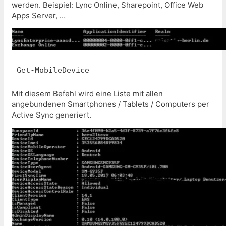
werden. Beispiel: Lync Online, Sharepoint, Office Web
Apps Server, …
Get-MobileDevice
Mit diesem Befehl wird eine Liste mit allen
angebundenen Smartphones / Tablets / Computers per
Active Sync generiert.