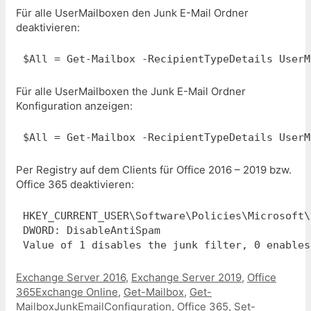
Für alle UserMailboxen den Junk E-Mail Ordner
deaktivieren:
Für alle UserMailboxen the Junk E-Mail Ordner
Konfiguration anzeigen:
$All = Get-Mailbox -RecipientTypeDetails UserM
Per Registry auf dem Clients für Office 2016 – 2019 bzw.
Office 365 deaktivieren:
HKEY_CURRENT_USER\Software\Policies\Microsoft\
DWORD: DisableAntiSpam

Kategorien
Exchange Server 2016
,
Exchange Server 2019
,
Office
Schlagwörter
365
Exchange Online
,
Get-Mailbox
,
Get-
MailboxJunkEmailConfiguration
,
Office 365
,
Set-