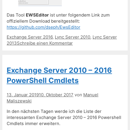
Das Tool
EWSEditor
ist unter folgendem Link zum
offiziellem Download bereitgestellt:
https://github.com/dseph/EwsEditor
Kategorien
Exchange Server 2016
,
Lync Server 2010
,
Lync Server
2013
Schreibe einen Kommentar
Exchange Server 2010 – 2016
PowerShell Cmdlets
13. Januar 2019
10. Oktober 2017
von
Manuel
Maliszewski
In den nächsten Tagen werde ich die Liste der
interessanten Exchange Server 2010 – 2016 Powershell
Cmdlets immer erweitern.