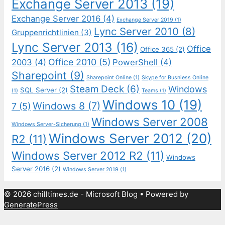
Exchange Server 2013
(19)
Exchange Server 2016
(4)
Exchange Server 2019
(1)
Lync Server 2010
(8)
Gruppenrichtlinien
(3)
Lync Server 2013
(16)
Office
Office 365
(2)
Office 2010
(5)
2003
(4)
PowerShell
(4)
Sharepoint
(9)
Sharepoint Online
(1)
Skype for Busniess Online
Steam Deck
(6)
Windows
SQL Server
(2)
(1)
Teams
(1)
Windows 10
(19)
Windows 8
(7)
7
(5)
Windows Server 2008
Windows Server-Sicherung
(1)
Windows Server 2012
(20)
R2
(11)
Windows Server 2012 R2
(11)
Windows
Server 2016
(2)
Windows Server 2019
(1)
© 2026 chilltimes.de - Microsoft Blog
• Powered by
GeneratePress