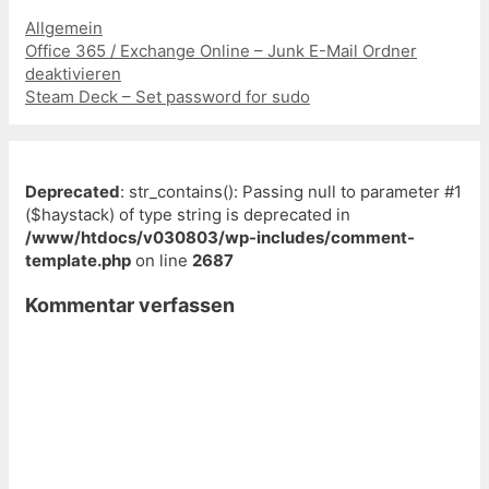
Kategorien
Allgemein
Beitrags-
Office 365 / Exchange Online – Junk E-Mail Ordner
Navigation
deaktivieren
Steam Deck – Set password for sudo
Deprecated
: str_contains(): Passing null to parameter #1
($haystack) of type string is deprecated in
/www/htdocs/v030803/wp-includes/comment-
template.php
on line
2687
Kommentar verfassen