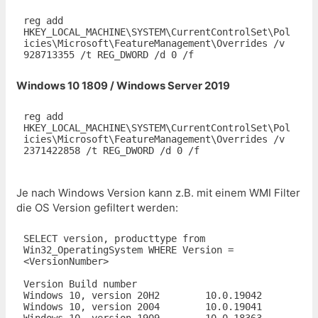
reg add 
HKEY_LOCAL_MACHINE\SYSTEM\CurrentControlSet\Pol
icies\Microsoft\FeatureManagement\Overrides /v 
Windows 10 1809 / Windows Server 2019
reg add 
HKEY_LOCAL_MACHINE\SYSTEM\CurrentControlSet\Pol
icies\Microsoft\FeatureManagement\Overrides /v 
2371422858 /t REG_DWORD /d 0 /f

Je nach Windows Version kann z.B. mit einem WMI Filter
die OS Version gefiltert werden:
SELECT version, producttype from 
Win32_OperatingSystem WHERE Version = 
<VersionNumber>

Version	Build number

Windows 10, version 20H2	10.0.19042

Windows 10, version 2004	10.0.19041

Windows 10, version 1909	10.0.18363
