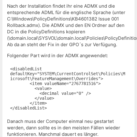
Nach der Installation findet ihr eine ADMX und die
entsprechende ADML für die englische Sprache (unter
C:\Windows\PolicyDefinitions\KB4601382 Issue 001
Rollback.admx). Die ADMX und den EN Ordner auf den
DC in die PolicyDefinitions kopieren
(\domain.local\SYSVOL\domain.local\Policies\PolicyDefinitio
Ab da an steht der Fix in der GPO´s zur Verfügung.
Folgender Part wird in der ADMX angewendet:
<disabledList 
defaultKey="SYSTEM\CurrentControlSet\Policies\M
icrosoft\FeatureManagement\Overrides">

        <item valueName="2767781516">

          <value>

            <decimal value="0" />

          </value>

        </item>

</disabledList>
Danach muss der Computer einmal neu gestartet
werden, dann sollte es in den meisten Fällen wieder
funktionieren. Manchmal dauert es länger.