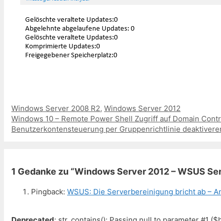
Kategorien
Windows Server 2008 R2
,
Windows Server 2012
Beitrags-
Windows 10 – Remote Power Shell Zugriff auf Domain Contr
Navigation
Benutzerkontensteuerung per Gruppenrichtlinie deaktivere
1 Gedanke zu “Windows Server 2012 – WSUS Se
Pingback:
WSUS: Die Serverbereinigung bricht ab – A
Deprecated
: str_contains(): Passing null to parameter #1 ($