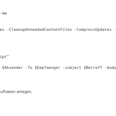
mm

es -CleanupUnneededContentFiles -CompressUpdates -
pt"

 $Absender -To $Empfaenger -subject $Betreff -bod
Aufhaben anlegen.