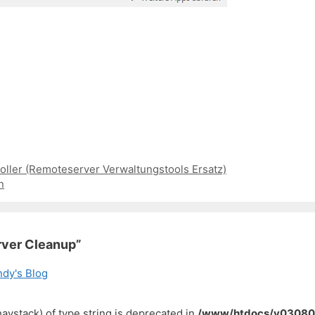
oller (Remoteserver Verwaltungstools Ersatz)
n
rver Cleanup”
ndy's Blog
haystack) of type string is deprecated in
/www/htdocs/v030803