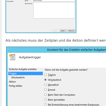
Als nächstes muss der Zeitplan und die Aktion definiert we