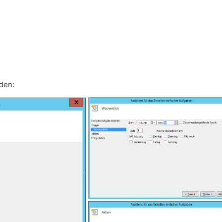
rden: