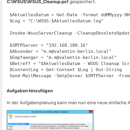
C:\WSUS\WSUS_Cleanup.ps1
gespeichert.
$AktuellesDatum = Get-Date -format ddMMyyyy-HH-
$Log = "C:\WSUS-$AktuellesDatum.log"

Invoke-WsusServerCleanup -CleanupObsoleteUpdat
$SMTPServer = "192.168.100.16"

$Absender = "m.m@valentin-berlin.local"

$Empfaenger = "m.m@valentin-berlin.local"

$Betreff = "$AktuellesDatum - WSUS Cleanup Scri
$ContentLog = Get-Content $Log | Out-String

Send-MailMessage -SmtpServer $SMTPServer -From
Aufgaben hinzufügen
In der Aufgabenplanung kann man nun eine neue einfache 