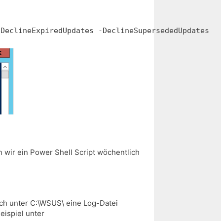
-DeclineExpiredUpdates -DeclineSupersededUpdates
wir ein Power Shell Script wöchentlich
och unter C:\WSUS\ eine Log-Datei
eispiel unter