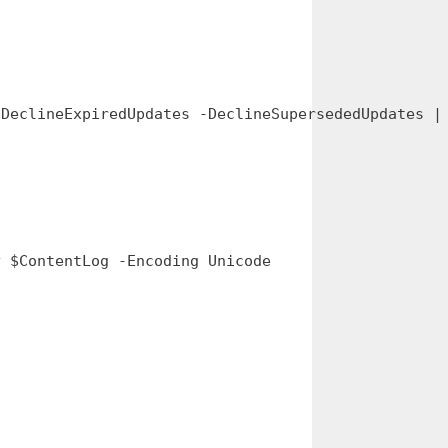
DeclineExpiredUpdates -DeclineSupersededUpdates | 
y $ContentLog -Encoding Unicode