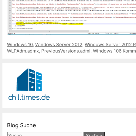
Kategorien
Windows 10
,
Windows Server 2012
,
Windows Server 2012 
WLPAdm.admx
,
PreviousVersions.adml
,
Windows 10
6 Komm
Blog Suche
Suche