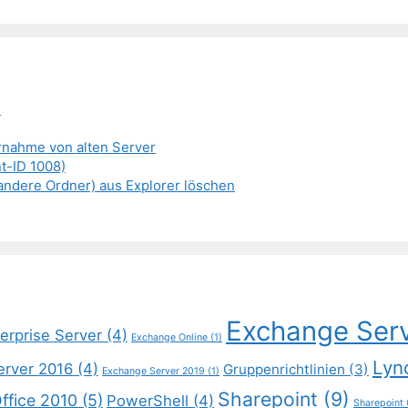
e
ernahme von alten Server
t-ID 1008)
andere Ordner) aus Explorer löschen
Exchange Ser
erprise Server
(4)
Exchange Online
(1)
Lyn
erver 2016
(4)
Gruppenrichtlinien
(3)
Exchange Server 2019
(1)
Sharepoint
(9)
ffice 2010
(5)
PowerShell
(4)
Sharepoint 