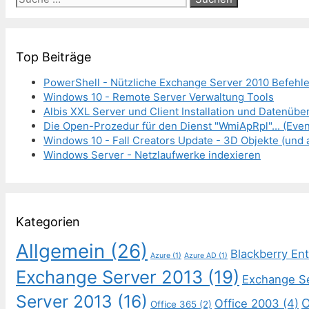
nach:
Top Beiträge
PowerShell - Nützliche Exchange Server 2010 Befehl
Windows 10 - Remote Server Verwaltung Tools
Albis XXL Server und Client Installation und Datenüb
Die Open-Prozedur für den Dienst "WmiApRpl"... (Even
Windows 10 - Fall Creators Update - 3D Objekte (und 
Windows Server - Netzlaufwerke indexieren
Kategorien
Allgemein
(26)
Blackberry Ent
Azure
(1)
Azure AD
(1)
Exchange Server 2013
(19)
Exchange S
Server 2013
(16)
O
Office 2003
(4)
Office 365
(2)