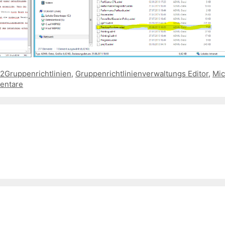
Schlagwörter
R2
Gruppenrichtlinien
,
Gruppenrichtlinienverwaltungs Editor
,
Mic
entare