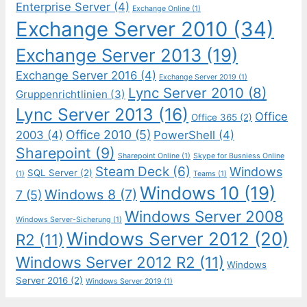
Enterprise Server
(4)
Exchange Online
(1)
Exchange Server 2010
(34)
Exchange Server 2013
(19)
Exchange Server 2016
(4)
Exchange Server 2019
(1)
Lync Server 2010
(8)
Gruppenrichtlinien
(3)
Lync Server 2013
(16)
Office
Office 365
(2)
Office 2010
(5)
2003
(4)
PowerShell
(4)
Sharepoint
(9)
Sharepoint Online
(1)
Skype for Busniess Online
Steam Deck
(6)
Windows
SQL Server
(2)
(1)
Teams
(1)
Windows 10
(19)
Windows 8
(7)
7
(5)
Windows Server 2008
Windows Server-Sicherung
(1)
Windows Server 2012
(20)
R2
(11)
Windows Server 2012 R2
(11)
Windows
Server 2016
(2)
Windows Server 2019
(1)