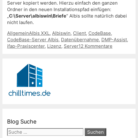
Server kopiert werden. Hierzu einfach den ganzen
Ordner in den neuen Installationspfad einfügen:
„
C:\Server\albiswin\Briefe
“ Albis sollte natürlich dabei
nicht laufen.
Kategorien
Schlagwörter
Allgemein
Albis XXL
,
Albiswin
,
Client
,
CodeBase
,
CodeBase-Server Albis
,
Datenübernahme
,
DMP-Assist
,
ifap-Praxiscenter
,
Lizenz
,
Server
12 Kommentare
Blog Suche
Suche
nach: