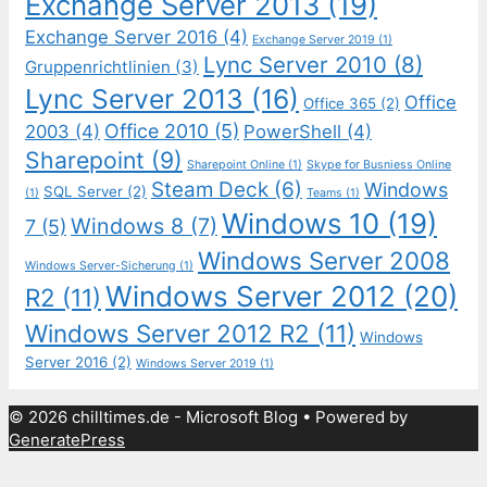
Exchange Server 2013
(19)
Exchange Server 2016
(4)
Exchange Server 2019
(1)
Lync Server 2010
(8)
Gruppenrichtlinien
(3)
Lync Server 2013
(16)
Office
Office 365
(2)
Office 2010
(5)
2003
(4)
PowerShell
(4)
Sharepoint
(9)
Sharepoint Online
(1)
Skype for Busniess Online
Steam Deck
(6)
Windows
SQL Server
(2)
(1)
Teams
(1)
Windows 10
(19)
Windows 8
(7)
7
(5)
Windows Server 2008
Windows Server-Sicherung
(1)
Windows Server 2012
(20)
R2
(11)
Windows Server 2012 R2
(11)
Windows
Server 2016
(2)
Windows Server 2019
(1)
© 2026 chilltimes.de - Microsoft Blog
• Powered by
GeneratePress