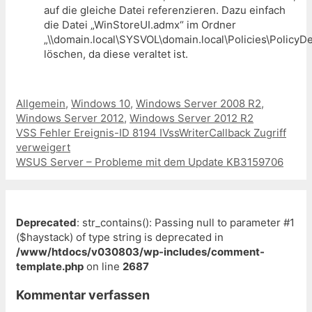
auf die gleiche Datei referenzieren. Dazu einfach
die Datei „
WinStoreUI.admx
“ im Ordner
„\\domain.local\SYSVOL\domain.local\Policies\PolicyDef
löschen, da diese veraltet ist.
Kategorien
Allgemein
,
Windows 10
,
Windows Server 2008 R2
,
Windows Server 2012
,
Windows Server 2012 R2
Beitrags-
VSS Fehler Ereignis-ID 8194 IVssWriterCallback Zugriff
Navigation
verweigert
WSUS Server – Probleme mit dem Update KB3159706
Deprecated
: str_contains(): Passing null to parameter #1
($haystack) of type string is deprecated in
/www/htdocs/v030803/wp-includes/comment-
template.php
on line
2687
Kommentar verfassen