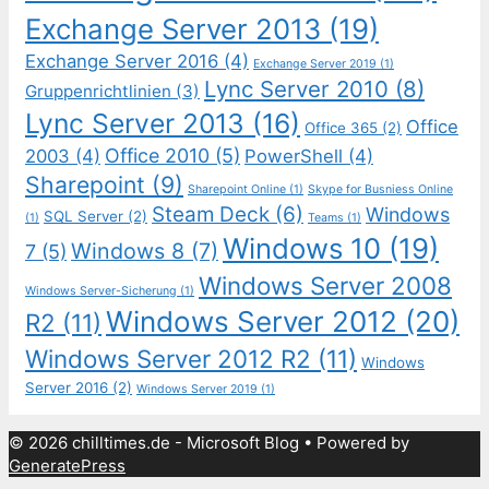
Exchange Server 2013
(19)
Exchange Server 2016
(4)
Exchange Server 2019
(1)
Lync Server 2010
(8)
Gruppenrichtlinien
(3)
Lync Server 2013
(16)
Office
Office 365
(2)
Office 2010
(5)
2003
(4)
PowerShell
(4)
Sharepoint
(9)
Sharepoint Online
(1)
Skype for Busniess Online
Steam Deck
(6)
Windows
SQL Server
(2)
(1)
Teams
(1)
Windows 10
(19)
Windows 8
(7)
7
(5)
Windows Server 2008
Windows Server-Sicherung
(1)
Windows Server 2012
(20)
R2
(11)
Windows Server 2012 R2
(11)
Windows
Server 2016
(2)
Windows Server 2019
(1)
© 2026 chilltimes.de - Microsoft Blog
• Powered by
GeneratePress