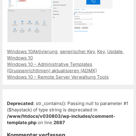
Kategorien
Schlagwörter
Windows 10
Aktivierung
,
generischer Key
,
Key
,
Update
,
Windows 10
Beitrags-
Windows 10 – Administrative Templates
Navigation
(Gruppenrichtlinien) aktualisieren (ADMX)
Windows 10 – Remote Server Verwaltung Tools
Deprecated
: str_contains(): Passing null to parameter #1
($haystack) of type string is deprecated in
/www/htdocs/v030803/wp-includes/comment-
template.php
on line
2687
Kommentar verfassen