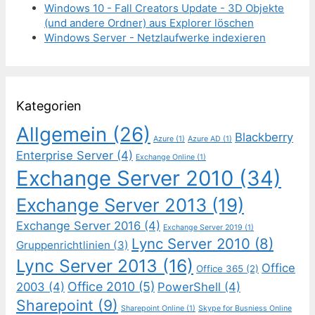
Windows 10 - Fall Creators Update - 3D Objekte
(und andere Ordner) aus Explorer löschen
Windows Server - Netzlaufwerke indexieren
Kategorien
Allgemein
(26)
Blackberry
Azure
(1)
Azure AD
(1)
Enterprise Server
(4)
Exchange Online
(1)
Exchange Server 2010
(34)
Exchange Server 2013
(19)
Exchange Server 2016
(4)
Exchange Server 2019
(1)
Lync Server 2010
(8)
Gruppenrichtlinien
(3)
Lync Server 2013
(16)
Office
Office 365
(2)
Office 2010
(5)
2003
(4)
PowerShell
(4)
Sharepoint
(9)
Sharepoint Online
(1)
Skype for Busniess Online