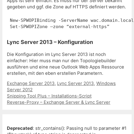
Apps ist sehr einfach. Es muss nur der Server bekannt
gegeben und ggf. die Zone auf HTTPS definiert werden.
New-SPWOPIBinding -ServerName wac.domain.local

Set-SPWOPIZone –zone “external-https”
Lync Server 2013 – Konfiguration
Die Konfiguration im Lync Server 2013 ist noch
einfacher: Hier muss man nur den Topologiebuilder
ausführen und eine neue Outlook Web Apps Ressource
erstellen, mit den eben erstellen Parametern.
Kategorien
Exchange Server 2013
,
Lync Server 2013
,
Windows
Server 2012
Beitrags-
Snipping Tool Plus – Installations-Script
Navigation
Reverse-Proxy – Exchange Server & Lync Server
Deprecated
: str_contains(): Passing null to parameter #1