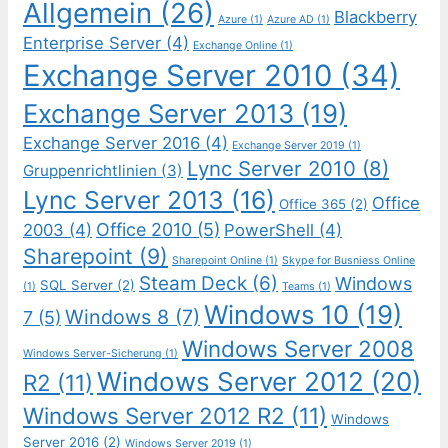
Allgemein
(26)
Blackberry
Azure
(1)
Azure AD
(1)
Enterprise Server
(4)
Exchange Online
(1)
Exchange Server 2010
(34)
Exchange Server 2013
(19)
Exchange Server 2016
(4)
Exchange Server 2019
(1)
Lync Server 2010
(8)
Gruppenrichtlinien
(3)
Lync Server 2013
(16)
Office
Office 365
(2)
Office 2010
(5)
2003
(4)
PowerShell
(4)
Sharepoint
(9)
Sharepoint Online
(1)
Skype for Busniess Online
Steam Deck
(6)
Windows
SQL Server
(2)
(1)
Teams
(1)
Windows 10
(19)
Windows 8
(7)
7
(5)
Windows Server 2008
Windows Server-Sicherung
(1)
Windows Server 2012
(20)
R2
(11)
Windows Server 2012 R2
(11)
Windows
Server 2016
(2)
Windows Server 2019
(1)