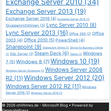
Exchange Server 2010
(34)
Exchange Server 2013
(19)
Exchange Server 2016
(4)
Exchange Server 2019
(1)
Lync Server 2010
(8)
Gruppenrichtlinien
(3)
Lync Server 2013
(16)
Office
Office 365
(2)
Office 2010
(5)
2003
(4)
PowerShell
(4)
Sharepoint
(9)
Sharepoint Online
(1)
Skype for Busniess Online
Steam Deck
(6)
Windows
SQL Server
(2)
(1)
Teams
(1)
Windows 10
(19)
Windows 8
(7)
7
(5)
Windows Server 2008
Windows Server-Sicherung
(1)
Windows Server 2012
(20)
R2
(11)
Windows Server 2012 R2
(11)
Windows
Server 2016
(2)
Windows Server 2019
(1)
© 2026 chilltimes.de - Microsoft Blog
• Powered by
GeneratePress